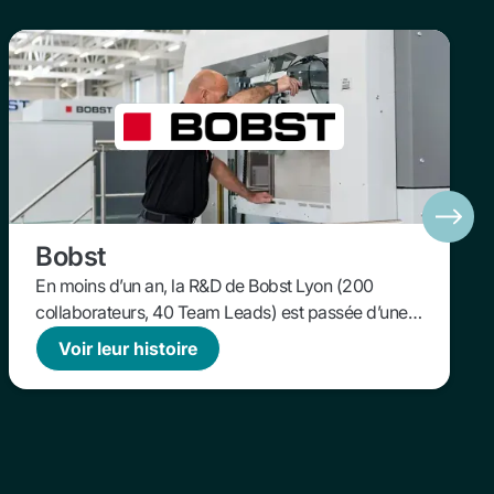
Bobst
En moins d’un an, la R&D de Bobst Lyon (200
collaborateurs, 40 Team Leads) est passée d’une
situation de surcharge chronique et de faible
Voir leur histoire
visibilité à un pilotage capacitaire structuré,
donnant enfin une vue fiable sur la charge, les
priorités et les arbitrages. Ce retour d’expérience
montre comment la combinaison de priorités
claires, de rituels de pilotage et de l’outillage