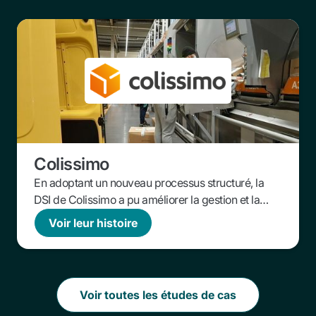
Colissimo
En adoptant un nouveau processus structuré, la
DSI de Colissimo a pu améliorer la gestion et la
priorisation des demandes. Cette approche
Voir leur histoire
optimisée permet une évaluation plus rapide et
plus précise des besoins, favorisant une meilleure
collaboration avec les parties prenantes. Résultat :
une augmentation de 8 % du taux d’acceptation
Voir toutes les études de cas
des demandes.